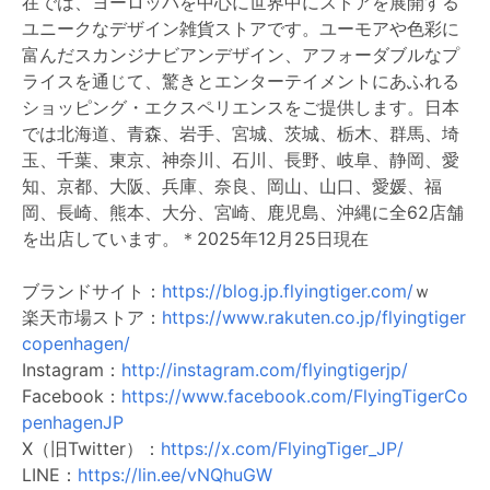
在では、ヨーロッパを中心に世界中にストアを展開する
ユニークなデザイン雑貨ストアです。ユーモアや色彩に
富んだスカンジナビアンデザイン、アフォーダブルなプ
ライスを通じて、驚きとエンターテイメントにあふれる
ショッピング・エクスペリエンスをご提供します。日本
では北海道、青森、岩手、宮城、茨城、栃木、群馬、埼
玉、千葉、東京、神奈川、石川、長野、岐阜、静岡、愛
知、京都、大阪、兵庫、奈良、岡山、山口、愛媛、福
岡、長崎、熊本、大分、宮崎、鹿児島、沖縄に全62店舗
を出店しています。＊2025年12月25日現在
ブランドサイト：
https://blog.jp.flyingtiger.com/
ｗ
楽天市場ストア：
https://www.rakuten.co.jp/flyingtiger
copenhagen/
Instagram：
http://instagram.com/flyingtigerjp/
Facebook：
https://www.facebook.com/FlyingTigerCo
penhagenJP
X（旧Twitter）：
https://x.com/FlyingTiger_JP/
LINE：
https://lin.ee/vNQhuGW