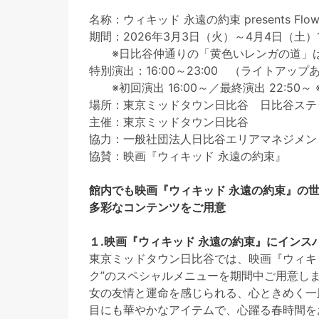
名称：ウィキッド 永遠の約束 presents Flowe
期間：2026年3月3日（火）～4月4日（土）11
※日比谷仲通りの「黄色いレンガの道」は2
特別演出：16:00～23:00 （ライトアップ
※初回演出 16:00～／最終演出 22:50～ ※
場所：東京ミッドタウン日比谷 日比谷ステ
主催：東京ミッドタウン日比谷
協力：一般社団法人日比谷エリアマネジメン
協賛：映画『ウィキッド 永遠の約束』
館内でも映画『ウィキッド 永遠の約束』の
多彩なコンテンツをご用意
１.映画『ウィキッド 永遠の約束』にイン
東京ミッドタウン日比谷では、映画『ウィキッド
ク”のスペシャルメニューを期間中ご用意し
女の友情と運命を感じられる、心ときめく一
目にも華やかなアイテムで、心躍る春時間を