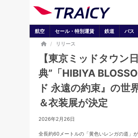
航空
セール・特別運賃
鉄道
バス
/
リリース
【東京ミッドタウン日
典”「HIBIYA BLO
ド 永遠の約束』の世
＆衣装展が決定
2026年2月26日
全長約60メートルの「黄色いレンガの道」が物