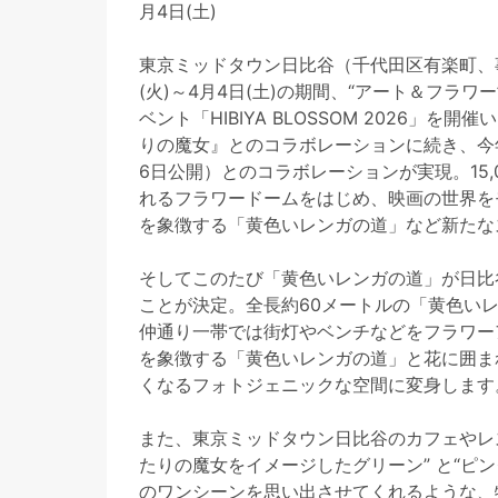
月4日(土)
東京ミッドタウン日比谷（千代田区有楽町、事
(火)～4月4日(土)の期間、“アート＆フラ
ベント「HIBIYA BLOSSOM 2026」
りの魔女』とのコラボレーションに続き、今
6日公開）とのコラボレーションが実現。15
れるフラワードームをはじめ、映画の世界を
を象徴する「黄色いレンガの道」など新たな
そしてこのたび「黄色いレンガの道」が日比
ことが決定。全長約60メートルの「黄色い
仲通り一帯では街灯やベンチなどをフラワーアートで
を象徴する「黄色いレンガの道」と花に囲ま
くなるフォトジェニックな空間に変身します
また、東京ミッドタウン日比谷のカフェやレ
たりの魔女をイメージしたグリーン” と“ピ
のワンシーンを思い出させてくれるような、