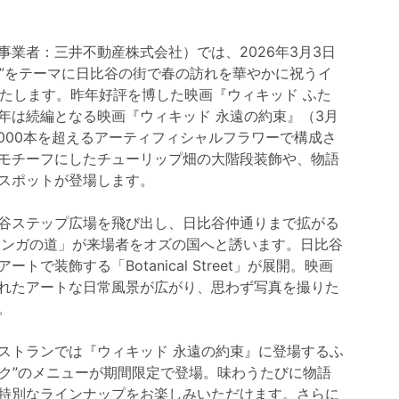
業者：三井不動産株式会社）では、2026年3月3日
ワー”をテーマに日比谷の街で春の訪れを華やかに祝うイ
を開催いたします。昨年好評を博した映画『ウィキッド ふた
年は続編となる映画『ウィキッド 永遠の約束』（3月
,000本を超えるアーティフィシャルフラワーで構成さ
モチーフにしたチューリップ畑の大階段装飾や、物語
スポットが登場します。
谷ステップ広場を飛び出し、日比谷仲通りまで拡がる
レンガの道」が来場者をオズの国へと誘います。日比谷
装飾する「Botanical Street」が展開。映画
れたアートな日常風景が広がり、思わず写真を撮りた
。
ストランでは『ウィキッド 永遠の約束』に登場するふ
ンク”のメニューが期間限定で登場。味わうたびに物語
特別なラインナップをお楽しみいただけます。さらに