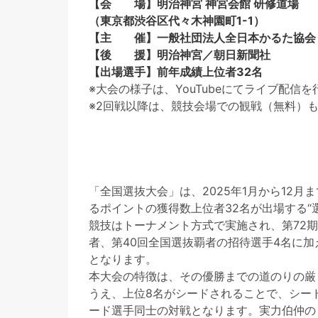
【会 場】明治神宮 神宮会館 研修道場
（東京都渋谷区代々木神園町1-1）
【主 催】一般社団法人全日本かるた協会
【後 援】明治神宮／朝日新聞社
【出場選手】前年成績上位者32名
※大会の様子は、YouTubeにてライブ配信
※2回戦以降は、競技会場での観戦（無料）
「全国選抜大会」は、2025年1月から12
るポイントの獲得数上位者32名が出場する“
競技はトーナメント方式で実施され、第72期
者、第40回全国選抜覇者の招待選手4名に加
となります。
本大会の特徴は、その優勝までの道のりの厳
うえ、上位8名がシードされることで、シー
ード選手同士の対戦となります。実力伯仲の