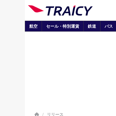
航空
セール・特別運賃
鉄道
バス
/
リリース