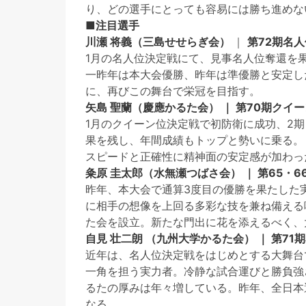
り、どの選手にとっても容易には勝ち進めな
■注目選手
川瀬 将義（三島せせらぎ会）
｜
第72期名人
1月の名人位決定戦にて、見事名人位奪還を
一昨年は本大会優勝、昨年は準優勝と安定し
に、再びこの舞台で栄冠を目指す。
矢島 聖蘭（慶應かるた会） ｜ 第70期クイ
1月のクイーン位決定戦で初防衛に成功、2
果を残し、年間成績もトップと勢いに乗る。
スピードと正確性に精神面の安定感が加わっ
粂原 圭太郎（水無瀬つばさ会） ｜ 第65・
昨年、本大会で通算3度目の優勝を果たした
に相手の想像を上回る多彩な技を兼ね備える
た会を設立。新たな門出に花を添えるべく、
自見 壮二朗 （九州大学かるた会） ｜ 第7
近年は、名人位決定戦をはじめとする大舞台
一角を担う実力者。冷静な試合運びと勝負強
るたの厚みは年々増している。昨年、全日本
なる。