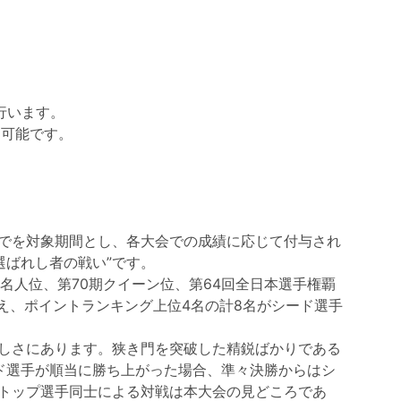
を行います。
も可能です。
月までを対象期間とし、各大会での成績に応じて付与され
選ばれし者の戦い”です。
名人位、第70期クイーン位、第64回全日本選手権覇
え、ポイントランキング上位4名の計8名がシード選手
しさにあります。狭き門を突破した精鋭ばかりである
ド選手が順当に勝ち上がった場合、準々決勝からはシ
トップ選手同士による対戦は本大会の見どころであ