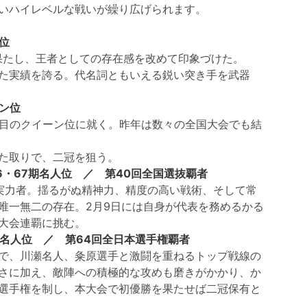
いハイレベルな戦いが繰り広げられます。
位
果たし、王者としての存在感を改めて印象づけた。
た実績を誇る。代名詞ともいえる鋭い突き手を武器
ーン位
期目のクイーン位に就く。昨年は数々の全国大会でも結
た取りで、二冠を狙う。
66・67期名人位 ／ 第40回全国選抜覇者
実力者。揺るがぬ精神力、精度の高い戦術、そして常
唯一無二の存在。2月9日には自身が代表を務めるかる
大会連覇に挑む。
1期名人位 ／ 第64回全日本選手権覇者
で、川瀬名人、粂原選手と激闘を重ねるトップ戦線の
さに加え、敵陣への積極的な攻めも磨きがかかり、か
選手権を制し、本大会で初優勝を果たせば二冠保有と