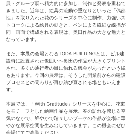
展・グループ展へ精力的に参加し、制作と発表を重ねて
きました。近年は、絵具の流動や重なりといった「偶然
性」を取り入れた花のシリーズを中心に制作。力強いス
トロークによる絵具の動きと、ペンによる繊細な線描が
同一画面で構成される表現は、奥田作品の大きな魅力と
なっています。
また、本展の会場となるTODA BUILDINGとは、ビル建
設時に設置された仮囲いへ奥田の作品が大きくプリント
され、多くの通行者の目に触れる機会があったという縁
もあります。今回の展示は、そうした開業前からの建設
プロセスとの関わりが再び結び直される場ともいえま
す。
本展では、「With Gratitude」シリーズを中心に、花束
をモチーフとした絵画作品を展示。春の訪れを感じる空
気のなかで、鮮やかで瑞々しいブーケの作品が会場に華
やかな展示空間を生み出していきます。この機会にぜひ
会場にてご高覧ください。