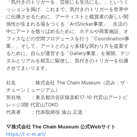
「気付きのトリガーを、芸術にも生活にも。」というミ
ッションを掲げ、これまで、気付きのトリガーを世界中
に伝播させるために、アーティストと鑑賞者の新しい関
係性が生まれる場をつくる「ArtSticker事業」、生活の
中にアートを散りばめるために、ホテルや商業施設、オ
フィスなどの空間プロデュースを行う「Coordination事
業」、そして、アートとのより多様な関わり方を提案す
るために、自らが運営する「Gallery事業」を展開。デジ
タルとリアルを相互に駆使し、気付きのトリガーを伝播
させてまいります。
社名 ：株式会社 The Chain Museum（読み：ザ・
チェーンミュージアム）
所在地 ：東京都渋谷区猿楽町17-10 代官山アートビ
レッジ3階 代官山TOKO
代表者 ：代表取締役 遠山 正道
▽株式会社 The Chain Museum 公式Webサイト
https://t-c-m.art/