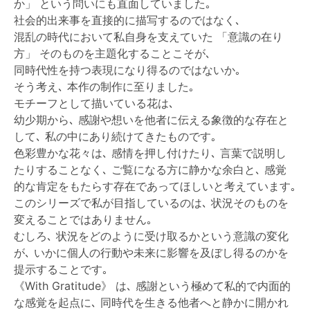
か」 という問いにも直面していました｡
社会的出来事を直接的に描写するのではなく､
混乱の時代において私自身を支えていた 「意識の在り
方」 そのものを主題化することこそが､
同時代性を持つ表現になり得るのではないか｡
そう考え､ 本作の制作に至りました｡
モチーフとして描いている花は､
幼少期から､ 感謝や想いを他者に伝える象徴的な存在と
して､ 私の中にあり続けてきたものです｡
色彩豊かな花々は､ 感情を押し付けたり､ 言葉で説明し
たりすることなく､ ご覧になる方に静かな余白と､ 感覚
的な肯定をもたらす存在であってほしいと考えています｡
このシリーズで私が目指しているのは､ 状況そのものを
変えることではありません｡
むしろ､ 状況をどのように受け取るかという意識の変化
が､ いかに個人の行動や未来に影響を及ぼし得るのかを
提示することです｡
《With Gratitude》 は､ 感謝という極めて私的で内面的
な感覚を起点に､ 同時代を生きる他者へと静かに開かれ