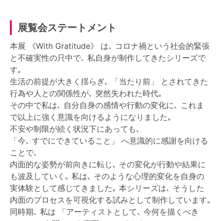
展覧会ステートメント
本展 《With Gratitude》 は､ コロナ禍という社会的緊張
と不確実性の只中で､ 私自身が制作してきたシリーズで
す｡
生活の前提が大きく揺らぎ､ 「当たり前」 とされてきた
行為や人との関係性が､ 突然失われた時代｡
その中で私は､ 自分自身の感情や行動の変化に､ これま
で以上に強く意識を向けるようになりました｡
不安や制限が続く状況下にあっても､
「今､ すでにできていること」 へ意識的に感謝を向ける
ことで､
内面的な姿勢が前向きに転じ､ その変化が行動や結果に
も波及していく｡ 私は､ そのような心理的変化を自身の
実体験として感じてきました｡ 本シリーズは､ そうした
内面のプロセスを可視化する試みとして制作しています｡
同時期､ 私は 「アーティストとして､ 今何を描くべき