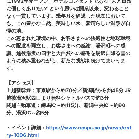
に1992年オープン。ホテルコンセプトである “人と自然
に優しくありたい” という思いは開業以来、変わること
なく一貫しています。幾年月を経過した現在において
も、この豊かな自然、美味しい水、素晴らしい温泉が自
慢の地。
この恵まれた環境の中、お客さまへの快適性と地球環境
への配慮を両立し、お客さまへの感謝、湯沢町への感
謝、越後湯沢の四季と大自然への感謝を湯沢に降る雪の
ように積み重ねながら、新たな挑戦を続けてまいりま
す。
【アクセス】
上越新幹線：東京駅から約70分／新潟駅から約45分 JR
越後湯沢駅西口より無料シャトルバスで約3分
関越自動車道：練馬IC～約115分、新潟中央IC～約90
分、湯沢IC～約5分
・イベント詳細：
https://www.naspa.co.jp/news/ent
ry-1006.html