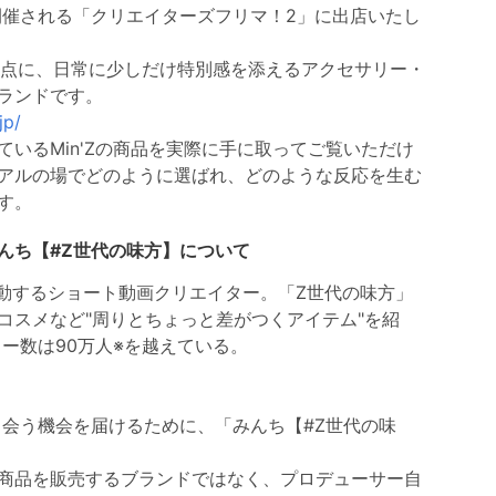
開催される「クリエイターズフリマ！2」に出店いたし
起点に、日常に少しだけ特別感を添えるアクセサリー・
ブランドです。
jp/
いるMin'Zの商品を実際に手に取ってご覧いただけ
リアルの場でどのように選ばれ、どのような反応を生む
す。
んち【#Z世代の味方】について
を中心に活動するショート動画クリエイター。「Z世代の味方」
コスメなど"周りとちょっと差がつくアイテム"を紹
ワー数は90万人※を越えている。
に出会う機会を届けるために、「みんち【#Z世代の味
商品を販売するブランドではなく、プロデューサー自