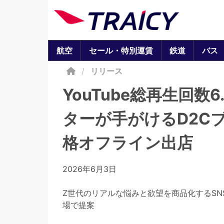
航空
セール・特別運賃
鉄道
バス
/
リリース
YouTube総再生回数
ターが手がけるD2Cブ
格オフライン出店
2026年6月3日
Z世代のリアルな悩みと欲望を商品化するS
場で提案