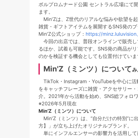
ボルプロムナード公園 セントラル広場にて
ます。
Min'Zは、Z世代のリアルな悩みや欲望を
雑貨・ギフトアイテムを展開するSNS発の
Min'Z公式ショップ：
https://minz.luluvision.
今回の出店では、普段オンラインで販売して
るほか、試着も可能です。SNS発の商品が
のかを検証する機会としても位置付けていま
Min'Z（ミンツ）について
み
TikTok・Instagram・YouTube
をキャッチフレーズに雑貨・アクセサリー・
介。2021年から活動を始め、SNS総フォロ
※2026年5月現在
Min'Z（ミンツ）について
Min'Z（ミンツ）は、“自分だけの特別”
方】」が立ち上げたオリジナルブランド。
単にインフルエンサーの影響力を活用して