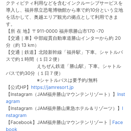
クティビティ利用などを含むインクルーシブサービスを
導入し、福井県立恐竜博物館から車で約10分という立地
を活かして、奥越エリア観光の拠点として利用できま
す。
【所 在 地】〒911-0000 福井県勝山市170 -70
【交通｜車】中部縦貫自動車道勝山インターから約 20
分（約 13 km）
【交通｜鉄道】北陸新幹線「福井駅」下車。シャトルバ
スで約１時間（１日２便）
えちぜん鉄道「勝山駅」下車。シャトル
バスで約30分（１日７便）
※シャトルバスは要予約/無料
【公式HP】
https://jamresort.jp
【Instagram（JAM福井勝山マウンテンリゾート）】
Inst
agram
【Instagram（JAM福井勝山東急ホテル＆リゾーツ）】
I
nstagram
【Facebook】JAM福井勝山マウンテンリゾート |
Face
book