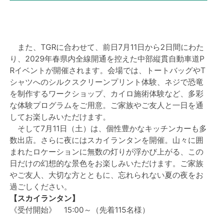
また、TGRに合わせて、前日7月11日から2日間にわた
り、2029年春県内全線開通を控えた中部縦貫自動車道P
Rイベントが開催されます。会場では、トートバッグやT
シャツへのシルクスクリーンプリント体験、ネジで恐竜
を制作するワークショップ、カイロ施術体験など、多彩
な体験プログラムをご用意。ご家族やご友人と一日を通
してお楽しみいただけます。
そして7月11日（土）は、個性豊かなキッチンカーも多
数出店。さらに夜にはスカイランタンを開催。山々に囲
まれたロケーションに無数の灯りが浮かび上がる、この
日だけの幻想的な景色をお楽しみいただけます。ご家族
やご友人、大切な方とともに、忘れられない夏の夜をお
過ごしください。
【スカイランタン】
《受付開始》 15:00～（先着115名様）