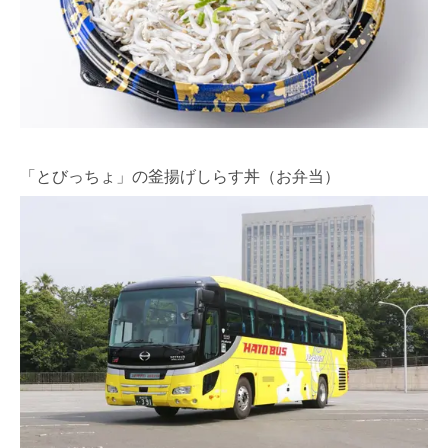
「とびっちょ」の釜揚げしらす丼（お弁当）