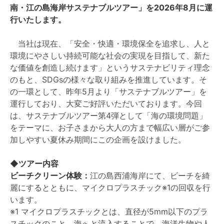
南・江の島海岸サステナブルツアー」を2026年8月に運
行いたします。
当社は現在、「安全・快適・環境保全を追求し、人と
環境にやさしい持続可能な社会の実現を目指して、新た
な価値を創造し続けます」というサステナビリティ理念
のもと、SDGsの様々な取り組みを推進しています。そ
の一環として、昨年5月より「サステナブルツアー」を
運行しており、大変ご好評いただいております。今回
は、サステナブルツアー第4弾として「海の環境問題」
をテーマに、お子さまから大人の方まで幅広い層がご参
加しやすい夏休み期間にこの企画を設けました。
◆ツアー内容
ビーチクリーン体験：
江の島西浦海岸にて、ビーチを綺
麗にするとともに、マイクロプラスチック※1の回収を行
います。
※1 マイクロプラスチックとは、直径が5mm以下のプラ
スチックのこと。海へと流入することで、海洋生物や人